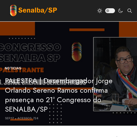
NOTICIAS
PALESTRA | Desembargador Jorge
Orlando Sereno Ramos confirma
presença no 21º Congresso do
SENALBA/SP
SEP 17
ACESSOS: 724